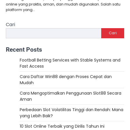
online yang praktis, aman, dan mudah digunakan. Salah satu
platform yang…
Cari
Cari
Recent Posts
Football Betting Services with Stable Systems and
Fast Access
Cara Daftar Win88 dengan Proses Cepat dan
Mudah
Cara Mengoptimalkan Penggunaan Slot88 Secara
Aman
Perbedaan Slot Volatilitas Tinggi dan Rendah: Mana
yang Lebih Baik?
10 Slot Online Terbaik yang Dirilis Tahun Ini