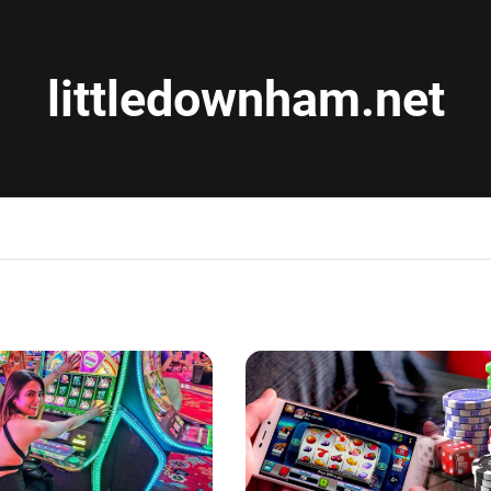
littledownham.net