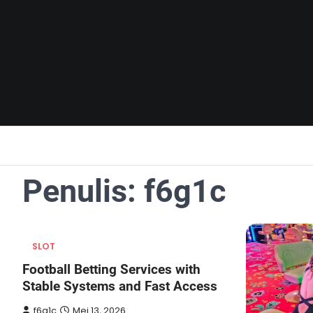
Skip
to
content
Penulis:
f6g1c
SLOT
Football Betting Services with
Stable Systems and Fast Access
f6g1c
Mei 13, 2026