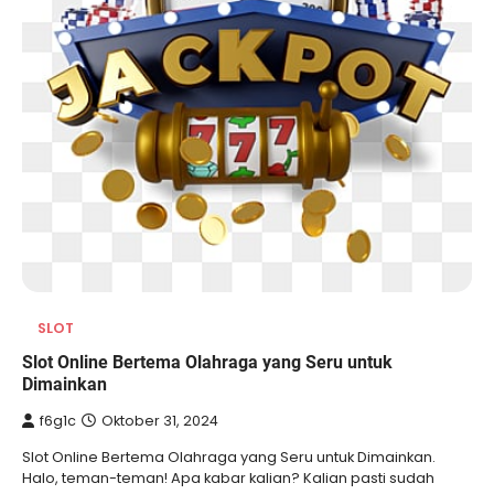
SLOT
Slot Online Bertema Olahraga yang Seru untuk
Dimainkan
f6g1c
Oktober 31, 2024
Slot Online Bertema Olahraga yang Seru untuk Dimainkan.
Halo, teman-teman! Apa kabar kalian? Kalian pasti sudah