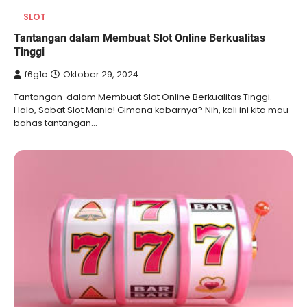
SLOT
Tantangan dalam Membuat Slot Online Berkualitas
Tinggi
f6g1c
Oktober 29, 2024
Tantangan dalam Membuat Slot Online Berkualitas Tinggi.
Halo, Sobat Slot Mania! Gimana kabarnya? Nih, kali ini kita mau
bahas tantangan…