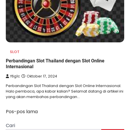
SLOT
Perbandingan Slot Thailand dengan Slot Online
Internasional
f6g1c
Oktober 17, 2024
Perbandingan Slot Thailand dengan Slot Online Internasional.
Halo pembaca, apa kabar kalian? Selamat datang di artikel ini
yang akan membahas perbandingan…
Pos-pos lama
Navigasi
pos
Cari