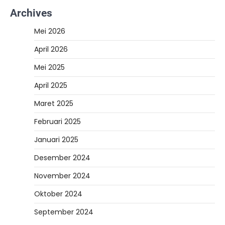
Archives
Mei 2026
April 2026
Mei 2025
April 2025
Maret 2025
Februari 2025
Januari 2025
Desember 2024
November 2024
Oktober 2024
September 2024