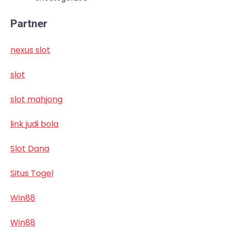
Partner
nexus slot
slot
slot mahjong
link judi bola
Slot Dana
Situs Togel
Win88
Win88