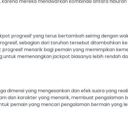
, karena mereka menawarkan kombinasi antara hiburan
ckpot progresif yang terus bertambah seiring dengan wak
ogresif, sebagian dari taruhan tersebut ditambahkan ke 
ot progresif menarik bagi pemain yang memimpikan ke
ng untuk memenangkan jackpot biasanya lebih rendah da
tiga dimensi yang mengesankan dan efek suara yang realis
alam dan karakter yang menarik, membuat pengalaman 
k untuk pemain yang mencari pengalaman bermain yang le