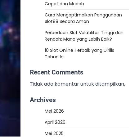
Cepat dan Mudah
Cara Mengoptimalkan Penggunaan
Slot88 Secara Aman
Perbedaan Slot Volatilitas Tinggi dan
Rendah: Mana yang Lebih Baik?
10 Slot Online Terbaik yang Dirilis
Tahun Ini
Recent Comments
Tidak ada komentar untuk ditampilkan.
Archives
Mei 2026
April 2026
Mei 2025