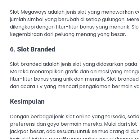
Slot Megaways adalah jenis slot yang menawarkan 
jumlah simbol yang berubah di setiap gulungan. Me
dilengkapi dengan fitur-fitur bonus yang menarik.
kegembiraan dari peluang menang yang besar.
6.
Slot Branded
Slot branded adalah jenis slot yang didasarkan pada 
Mereka menampilkan grafis dan animasi yang meng
fitur-fitur bonus yang unik dan menarik. Slot bran
dan acara TV yang mencari pengalaman bermain y
Kesimpulan
Dengan berbagai jenis slot online yang tersedia, s
preferensi dan gaya bermain mereka. Mulai dari slo
jackpot besar, ada sesuatu untuk semua orang di du
jenis slot ini dan memilih yang paling sesuai denga