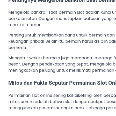
Mengelola bankroll saat bermain slot adalah kunc
berkelanjutan. Dengan menetapkan batasan yang jel
mereka mampu.
Penting untuk memisahkan dana untuk bermain dan 
keuangan pribadi. Selain itu, pemain harus disiplin 
berhenti.
Mengatur waktu bermain juga membantu menjaga fok
besar. Dengan pendekatan yang tepat, mengelola bank
meningkatkan peluang untuk menikmati permainan
Mitos dan Fakta Seputar Permainan Slot On
Permainan slot online sering kali dikelilingi oleh b
mitos umum adalah bahwa slot dengan jackpot besar 
menggunakan generator angka acak, sehingga pelua