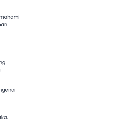
Memahami
man
ang
a
ngenai
uka.