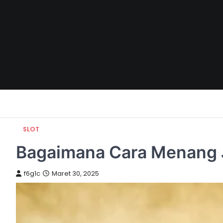
Skip
to
content
SLOT
Bagaimana Cara Menang J
f6g1c
Maret 30, 2025