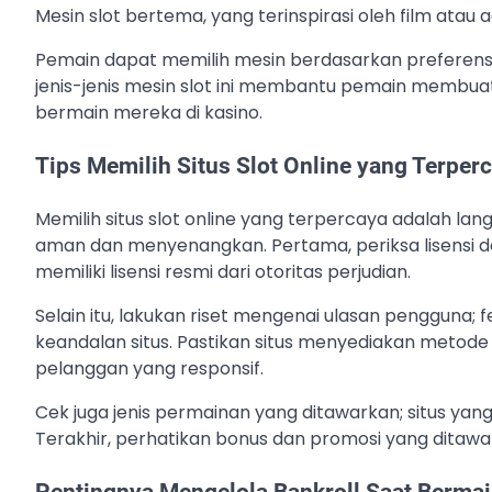
Mesin slot bertema, yang terinspirasi oleh film ata
Pemain dapat memilih mesin berdasarkan preferensi
jenis-jenis mesin slot ini membantu pemain membu
bermain mereka di kasino.
Tips Memilih Situs Slot Online yang Terper
Memilih situs slot online yang terpercaya adalah 
aman dan menyenangkan. Pertama, periksa lisensi dan
memiliki lisensi resmi dari otoritas perjudian.
Selain itu, lakukan riset mengenai ulasan pengguna
keandalan situs. Pastikan situs menyediakan meto
pelanggan yang responsif.
Cek juga jenis permainan yang ditawarkan; situs yang
Terakhir, perhatikan bonus dan promosi yang ditawa
Pentingnya Mengelola Bankroll Saat Bermai