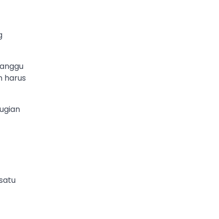
g
ganggu
n harus
ugian
 satu