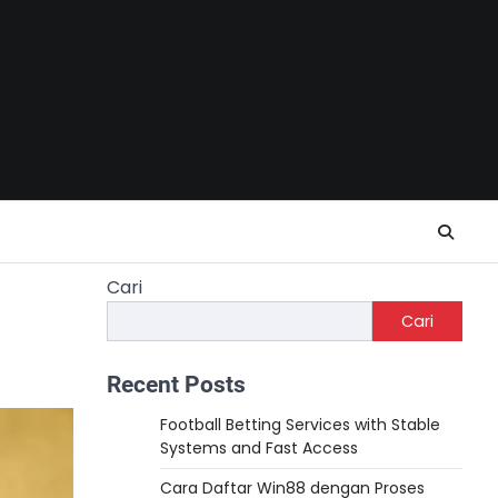
Cari
Cari
Recent Posts
Football Betting Services with Stable
Systems and Fast Access
Cara Daftar Win88 dengan Proses