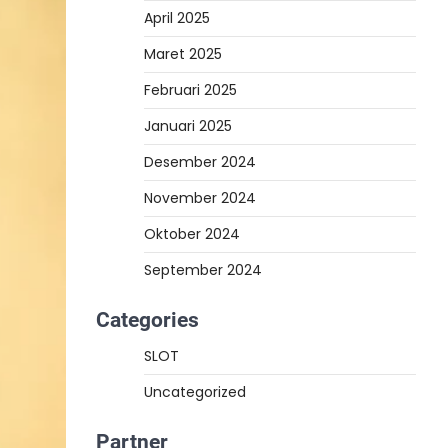
April 2025
Maret 2025
Februari 2025
Januari 2025
Desember 2024
November 2024
Oktober 2024
September 2024
Categories
SLOT
Uncategorized
Partner