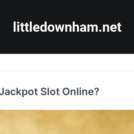
littledownham.net
ackpot Slot Online?