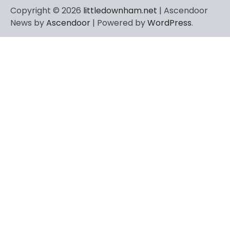
Copyright © 2026
littledownham.net
| Ascendoor
News by
Ascendoor
| Powered by
WordPress
.