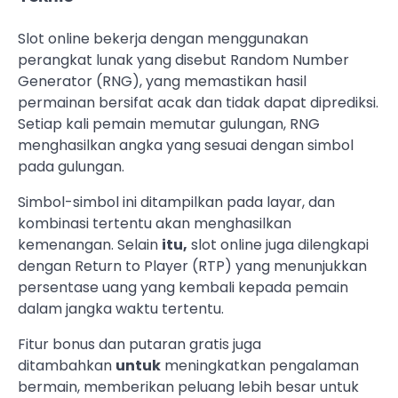
Slot online bekerja dengan menggunakan
perangkat lunak yang disebut Random Number
Generator (RNG), yang memastikan hasil
permainan bersifat acak dan tidak dapat diprediksi.
Setiap kali pemain memutar gulungan, RNG
menghasilkan angka yang sesuai dengan simbol
pada gulungan.
Simbol-simbol ini ditampilkan pada layar, dan
kombinasi tertentu akan menghasilkan
kemenangan. Selain
itu,
slot online juga dilengkapi
dengan Return to Player (RTP) yang menunjukkan
persentase uang yang kembali kepada pemain
dalam jangka waktu tertentu.
Fitur bonus dan putaran gratis juga
ditambahkan
untuk
meningkatkan pengalaman
bermain, memberikan peluang lebih besar untuk