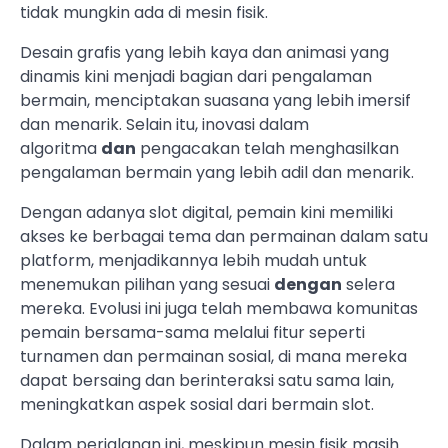
tidak mungkin ada di mesin fisik.
Desain grafis yang lebih kaya dan animasi yang
dinamis kini menjadi bagian dari pengalaman
bermain, menciptakan suasana yang lebih imersif
dan menarik. Selain itu, inovasi dalam
algoritma
dan
pengacakan telah menghasilkan
pengalaman bermain yang lebih adil dan menarik.
Dengan adanya slot digital, pemain kini memiliki
akses ke berbagai tema dan permainan dalam satu
platform, menjadikannya lebih mudah untuk
menemukan pilihan yang sesuai
dengan
selera
mereka. Evolusi ini juga telah membawa komunitas
pemain bersama-sama melalui fitur seperti
turnamen dan permainan sosial, di mana mereka
dapat bersaing dan berinteraksi satu sama lain,
meningkatkan aspek sosial dari bermain slot.
Dalam perjalanan ini, meskipun mesin fisik masih