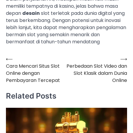
memiliki tempatnya di kasino, jelas bahwa masa
depan
desain
slot terletak pada dunia digital yang
terus berkembang. Dengan potensi untuk inovasi
lebih lanjut, kita dapat mengharapkan pengalaman
bermain slot yang semakin menarik dan
bermanfaat di tahun-tahun mendatang
⟵
⟶
Navigasi
Cara Mencari Situs Slot
Perbedaan Slot Video dan
pos
Online dengan
Slot Klasik dalam Dunia
Pembayaran Tercepat
Online
Related Posts