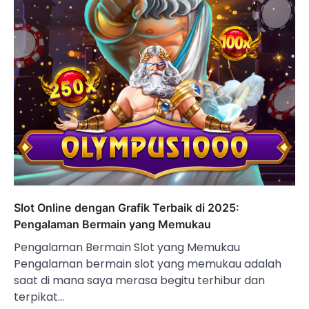
Slot Online dengan Grafik Terbaik di 2025:
Pengalaman Bermain yang Memukau
Pengalaman Bermain Slot yang Memukau
Pengalaman bermain slot yang memukau adalah
saat di mana saya merasa begitu terhibur dan
terpikat…