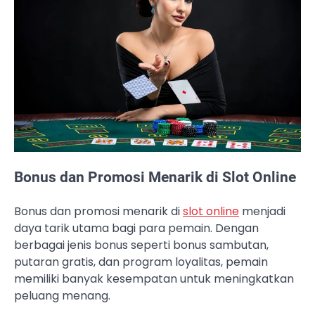
Bonus dan Promosi Menarik di Slot Online
Bonus dan promosi menarik di
slot online
menjadi
daya tarik utama bagi para pemain. Dengan
berbagai jenis bonus seperti bonus sambutan,
putaran gratis, dan program loyalitas, pemain
memiliki banyak kesempatan untuk meningkatkan
peluang menang.