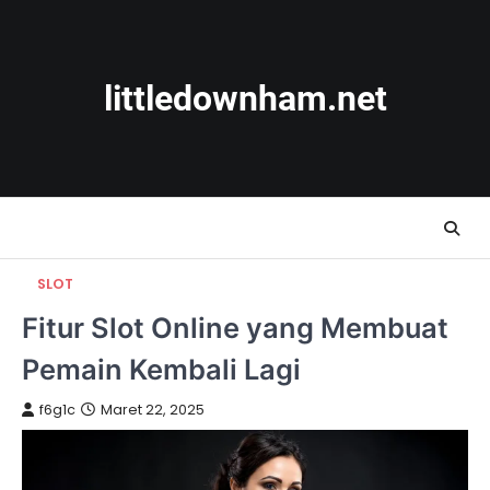
Skip
to
content
littledownham.net
SLOT
Fitur Slot Online yang Membuat
Pemain Kembali Lagi
f6g1c
Maret 22, 2025