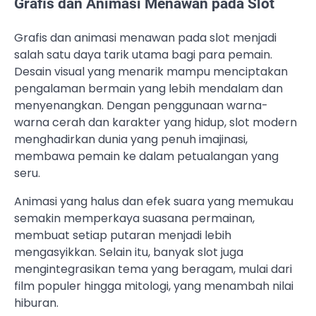
Grafis dan Animasi Menawan pada Slot
Grafis dan animasi menawan pada slot menjadi
salah satu daya tarik utama bagi para pemain.
Desain visual yang menarik mampu menciptakan
pengalaman bermain yang lebih mendalam dan
menyenangkan. Dengan penggunaan warna-
warna cerah dan karakter yang hidup, slot modern
menghadirkan dunia yang penuh imajinasi,
membawa pemain ke dalam petualangan yang
seru.
Animasi yang halus dan efek suara yang memukau
semakin memperkaya suasana permainan,
membuat setiap putaran menjadi lebih
mengasyikkan. Selain itu, banyak slot juga
mengintegrasikan tema yang beragam, mulai dari
film populer hingga mitologi, yang menambah nilai
hiburan.