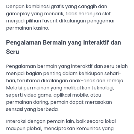
Dengan kombinasi grafis yang canggih dan
gameplay yang menarik, tidak heran jika slot
menjadi pilihan favorit di kalangan penggemar
permainan kasino.
Pengalaman Bermain yang Interaktif dan
Seru
Pengalaman bermain yang interaktif dan seru telah
menjadi bagian penting dalam kehidupan sehari-
hari, terutama di kalangan anak-anak dan remaja.
Melalui permainan yang melibatkan teknologi,
seperti video game, aplikasi mobile, atau
permainan daring, pemain dapat merasakan
sensasi yang berbeda.
Interaksi dengan pemain lain, baik secara lokal
maupun global, menciptakan komunitas yang