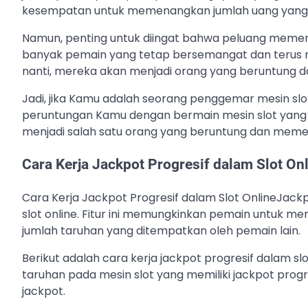
kesempatan untuk memenangkan jumlah uang yang l
Namun, penting untuk diingat bahwa peluang memenan
banyak pemain yang tetap bersemangat dan terus 
nanti, mereka akan menjadi orang yang beruntung 
Jadi, jika Kamu adalah seorang penggemar mesin s
peruntungan Kamu dengan bermain mesin slot yang m
menjadi salah satu orang yang beruntung dan mem
Cara Kerja Jackpot Progresif dalam Slot On
Cara Kerja Jackpot Progresif dalam Slot OnlineJackp
slot online. Fitur ini memungkinkan pemain untuk 
jumlah taruhan yang ditempatkan oleh pemain lain.
Berikut adalah cara kerja jackpot progresif dalam s
taruhan pada mesin slot yang memiliki jackpot progr
jackpot.