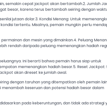
in, semakin cepat jackpot akan bertambah.2. Jumlah Ja
ngat besar, karena terus bertambah seiring dengan waktu
senilai jutaan dolar.3. Kondisi Menang: Untuk memenangk
 kondisi tertentu. Misalnya, pemain mungkin perlu mend
da permainan dan mesin yang dimainkan.4. Peluang Menan
ebih rendah daripada peluang memenangkan hadiah reg
luangnya. Ini berarti bahwa pemain harus siap untuk
kesempatan memenangkan hadiah besar.5. Reset Jackpot: 
ckpot akan direset ke jumlah awal.
iring dengan taruhan yang ditempatkan oleh pemain lain
ur ini menambah keseruan dan potensi hadiah besar dalam
didasarkan pada keberuntungan, dan tidak ada strategi 