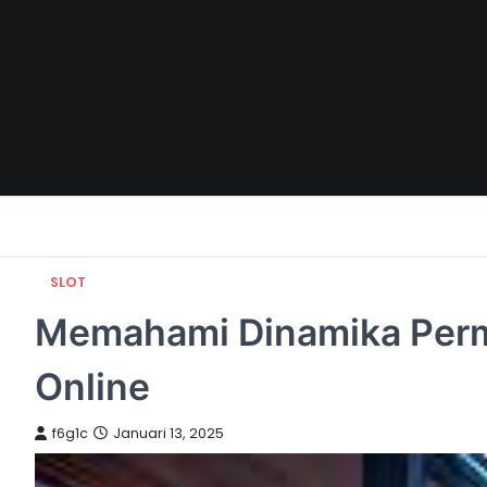
Skip
to
content
SLOT
Memahami Dinamika Perma
Online
f6g1c
Januari 13, 2025