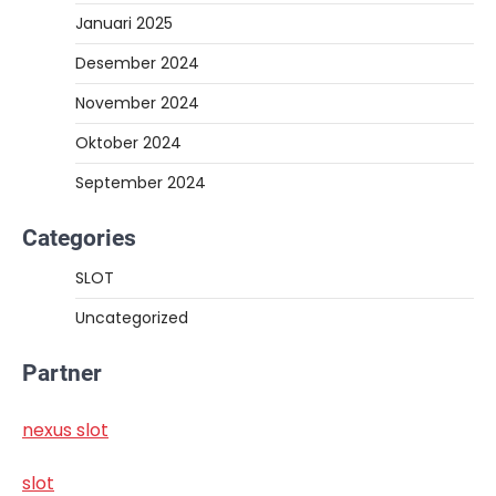
Januari 2025
Desember 2024
November 2024
Oktober 2024
September 2024
Categories
SLOT
Uncategorized
Partner
nexus slot
slot