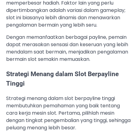
memperbesar hadiah. Faktor lain yang perlu
dipertimbangkan adalah variasi dalam gameplay;
slot ini biasanya lebih dinamis dan menawarkan
pengalaman bermain yang lebih seru.
Dengan memanfaatkan berbagai payline, pemain
dapat merasakan sensasi dan keseruan yang lebih
mendalam saat bermain, menjadikan pengalaman
bermain slot semakin memuaskan.
Strategi Menang dalam Slot Berpayline
Tinggi
Strategi menang dalam slot berpayline tinggi
membutuhkan pemahaman yang baik tentang
cara kerja mesin slot. Pertama, pilihlah mesin
dengan tingkat pengembalian yang tinggi, sehingga
peluang menang lebih besar.