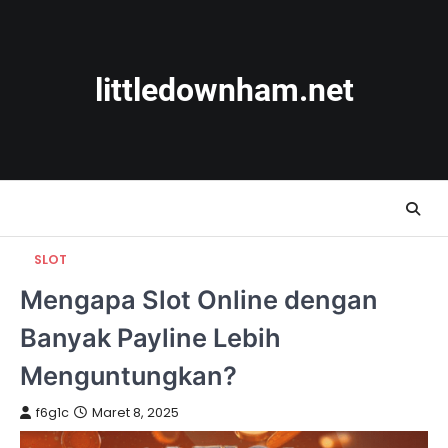
Skip
to
content
littledownham.net
SLOT
Mengapa Slot Online dengan
Banyak Payline Lebih
Menguntungkan?
f6g1c
Maret 8, 2025