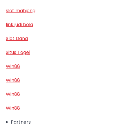
slot mahjong
link judi bola
Slot Dana
Situs Togel
Win88
Win88
Win88
Win88
Partners