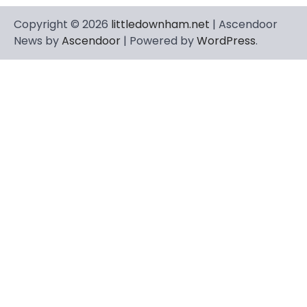
Copyright © 2026
littledownham.net
| Ascendoor
News by
Ascendoor
| Powered by
WordPress
.