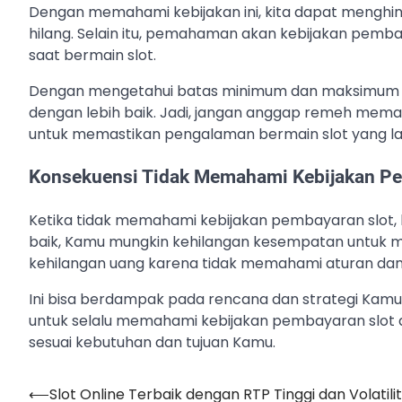
Dengan memahami kebijakan ini, kita dapat menghi
hilang. Selain itu, pemahaman akan kebijakan pemb
saat bermain slot.
Dengan mengetahui batas minimum dan maksimum pe
dengan lebih baik. Jadi, jangan anggap remeh memah
untuk memastikan pengalaman bermain slot yang l
Konsekuensi Tidak Memahami Kebijakan Pe
Ketika tidak memahami kebijakan pembayaran slot
baik, Kamu mungkin kehilangan kesempatan untuk men
kehilangan uang karena tidak memahami aturan dan
Ini bisa berdampak pada rencana dan strategi Kamu 
untuk selalu memahami kebijakan pembayaran slot
sesuai kebutuhan dan tujuan Kamu.
⟵
Slot Online Terbaik dengan RTP Tinggi dan Volatili
Navigasi