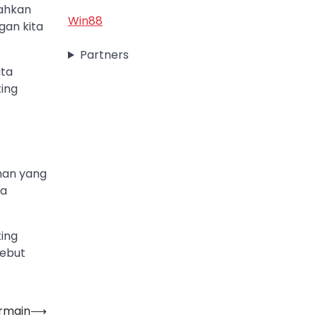
bahkan
Win88
gan kita
Partners
ita
ting
man yang
sa
ting
sebut
ermain
⟶