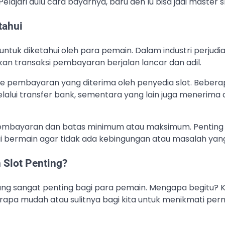
lajari dulu cara bayarnya, baru deh lu bisa jadi master s
tahui
ntuk diketahui oleh para pemain. Dalam industri perjudia
kan transaksi pembayaran berjalan lancar dan adil.
de pembayaran yang diterima oleh penyedia slot. Beber
lui transfer bank, sementara yang lain juga menerima
tu pembayaran dan batas minimum atau maksimum. Penting
 bermain agar tidak ada kebingungan atau masalah yang
Slot Penting?
ng sangat penting bagi para pemain. Mengapa begitu? 
apa mudah atau sulitnya bagi kita untuk menikmati per