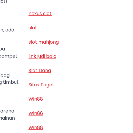
lot!
nexus slot
slot
n, ada
slot mahjong
apa
 dompet
link judi bola
Slot Dana
 bagi
 timbul.
Situs Togel
Win88
Karena
Win88
mainan
Win88