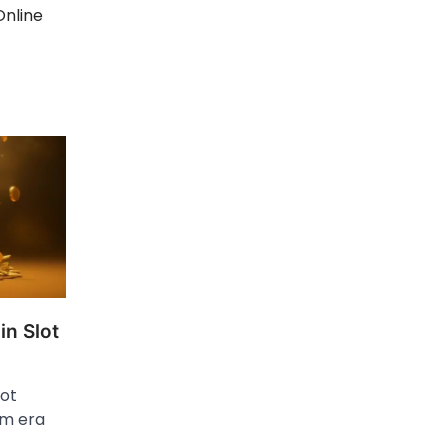
Online
n Slot
ot
am era