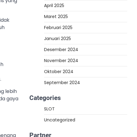
is yang
April 2025
Maret 2025
idak
uh
Februari 2025
Januari 2025
Desember 2024
November 2024
ih
Oktober 2024
.
September 2024
g lebih
Categories
ada gaya
SLOT
Uncategorized
Partner
 menang