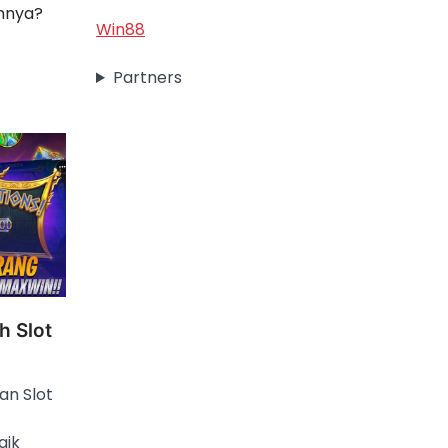
nnya?
Win88
Partners
h Slot
n Slot
aik