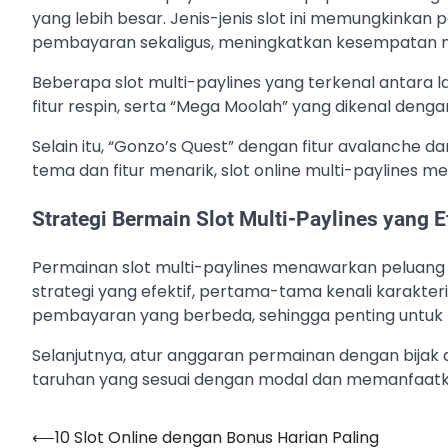
yang lebih besar. Jenis-jenis slot ini memungkink
pembayaran sekaligus, meningkatkan kesempatan 
Beberapa slot multi-paylines yang terkenal antara 
fitur respin, serta “Mega Moolah” yang dikenal deng
Selain itu, “Gonzo’s Quest” dengan fitur avalanche 
tema dan fitur menarik, slot online multi-payline
Strategi Bermain Slot Multi-Paylines yang E
Permainan slot multi-paylines menawarkan peluang m
strategi yang efektif, pertama-tama kenali karakteri
pembayaran yang berbeda, sehingga penting untuk 
Selanjutnya, atur anggaran permainan dengan bijak 
taruhan yang sesuai dengan modal dan memanfaatk
⟵
10 Slot Online dengan Bonus Harian Paling
Navigasi