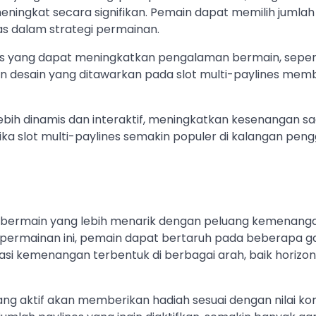
ingkat secara signifikan. Pemain dapat memilih jumlah
tas dalam strategi permainan.
 bonus yang dapat meningkatkan pengalaman bermain, seper
a dan desain yang ditawarkan pada slot multi-paylines me
ebih dinamis dan interaktif, meningkatkan kesenangan sa
jika slot multi-paylines semakin populer di kalangan pe
n bermain yang lebih menarik dengan peluang kemenang
nis permainan ini, pemain dapat bertaruh pada beberapa ga
 kemenangan terbentuk di berbagai arah, baik horizont
ng aktif akan memberikan hadiah sesuai dengan nilai ko