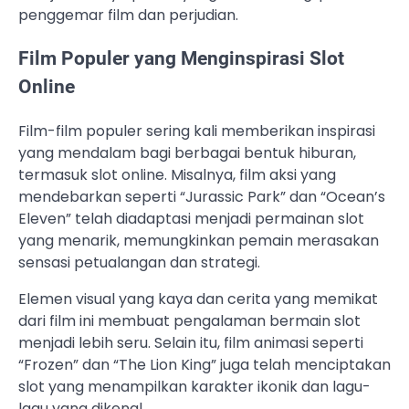
penggemar film dan perjudian.
Film Populer yang Menginspirasi Slot
Online
Film-film populer sering kali memberikan inspirasi
yang mendalam bagi berbagai bentuk hiburan,
termasuk slot online. Misalnya, film aksi yang
mendebarkan seperti “Jurassic Park” dan “Ocean’s
Eleven” telah diadaptasi menjadi permainan slot
yang menarik, memungkinkan pemain merasakan
sensasi petualangan dan strategi.
Elemen visual yang kaya dan cerita yang memikat
dari film ini membuat pengalaman bermain slot
menjadi lebih seru. Selain itu, film animasi seperti
“Frozen” dan “The Lion King” juga telah menciptakan
slot yang menampilkan karakter ikonik dan lagu-
lagu yang dikenal.