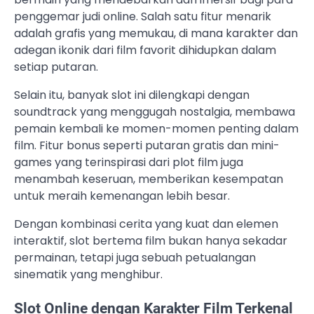
penggemar judi online. Salah satu fitur menarik
adalah grafis yang memukau, di mana karakter dan
adegan ikonik dari film favorit dihidupkan dalam
setiap putaran.
Selain itu, banyak slot ini dilengkapi dengan
soundtrack yang menggugah nostalgia, membawa
pemain kembali ke momen-momen penting dalam
film. Fitur bonus seperti putaran gratis dan mini-
games yang terinspirasi dari plot film juga
menambah keseruan, memberikan kesempatan
untuk meraih kemenangan lebih besar.
Dengan kombinasi cerita yang kuat dan elemen
interaktif, slot bertema film bukan hanya sekadar
permainan, tetapi juga sebuah petualangan
sinematik yang menghibur.
Slot Online dengan Karakter Film Terkenal