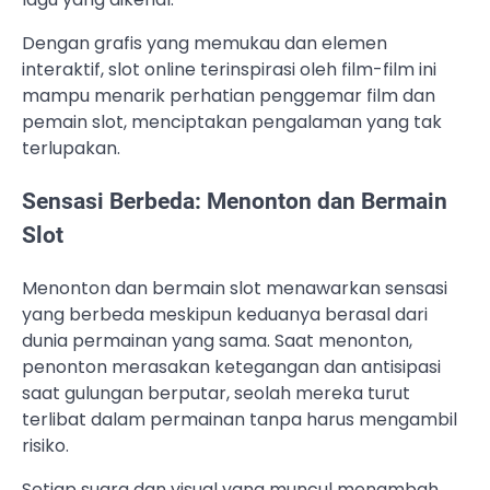
Dengan grafis yang memukau dan elemen
interaktif, slot online terinspirasi oleh film-film ini
mampu menarik perhatian penggemar film dan
pemain slot, menciptakan pengalaman yang tak
terlupakan.
Sensasi Berbeda: Menonton dan Bermain
Slot
Menonton dan bermain slot menawarkan sensasi
yang berbeda meskipun keduanya berasal dari
dunia permainan yang sama. Saat menonton,
penonton merasakan ketegangan dan antisipasi
saat gulungan berputar, seolah mereka turut
terlibat dalam permainan tanpa harus mengambil
risiko.
Setiap suara dan visual yang muncul menambah