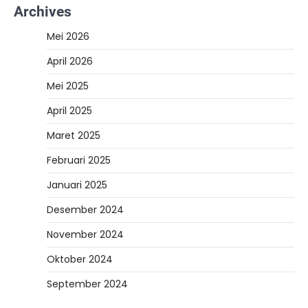
Archives
Mei 2026
April 2026
Mei 2025
April 2025
Maret 2025
Februari 2025
Januari 2025
Desember 2024
November 2024
Oktober 2024
September 2024