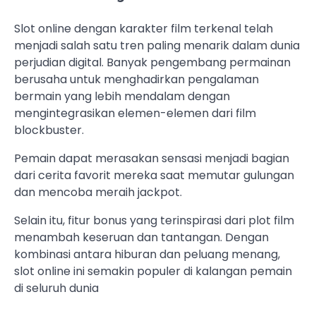
Slot online dengan karakter film terkenal telah
menjadi salah satu tren paling menarik dalam dunia
perjudian digital. Banyak pengembang permainan
berusaha untuk menghadirkan pengalaman
bermain yang lebih mendalam dengan
mengintegrasikan elemen-elemen dari film
blockbuster.
Pemain dapat merasakan sensasi menjadi bagian
dari cerita favorit mereka saat memutar gulungan
dan mencoba meraih jackpot.
Selain itu, fitur bonus yang terinspirasi dari plot film
menambah keseruan dan tantangan. Dengan
kombinasi antara hiburan dan peluang menang,
slot online ini semakin populer di kalangan pemain
di seluruh dunia