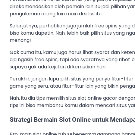
direkomendasikan oleh pemain lain itu jadi pilihan y
pengalaman orang lain main di situs itu.
Selanjutnya, perhatikan juga jumlah free spins yang 
bisa kamu dapetin. Nah, lebih baik pilih situs yang n
menang!
Gak cuma itu, kamu juga harus lihat syarat dan kete
aja ngasih free spins, tapi ada syaratnya yang ribe
supaya gak ada kejutan di kemudian hari.
Terakhir, jangan lupa pilih situs yang punya fitur-fi
game yang seru, atau fitur-fitur lain yang bikin pen
Nah, itu dia tips memilih situs slot online gacor de
tips ini bisa membantu kamu dalam mencari situs ya
Strategi Bermain Slot Online untuk Mendap
Bro, main slot online tuh sebenernya gampang banget