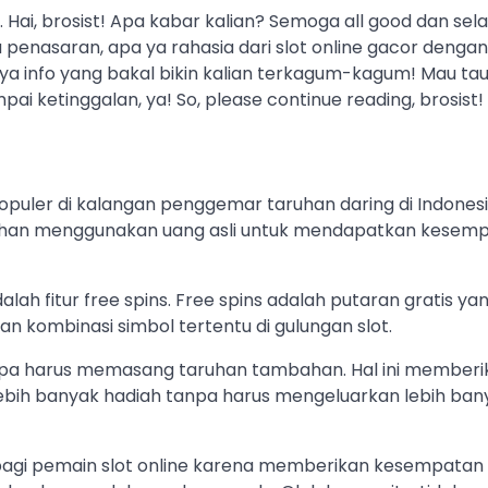
Hai, brosist! Apa kabar kalian? Semoga all good dan sela
a penasaran, apa ya rahasia dari slot online gacor dengan 
unya info yang bakal bikin kalian terkagum-kagum! Mau tau
ampai ketinggalan, ya! So, please continue reading, brosist!
opuler di kalangan penggemar taruhan daring di Indonesi
uhan menggunakan uang asli untuk mendapatkan kesem
alah fitur free spins. Free spins adalah putaran gratis ya
 kombinasi simbol tertentu di gulungan slot.
anpa harus memasang taruhan tambahan. Hal ini memberi
ih banyak hadiah tanpa harus mengeluarkan lebih ban
ma bagi pemain slot online karena memberikan kesempatan