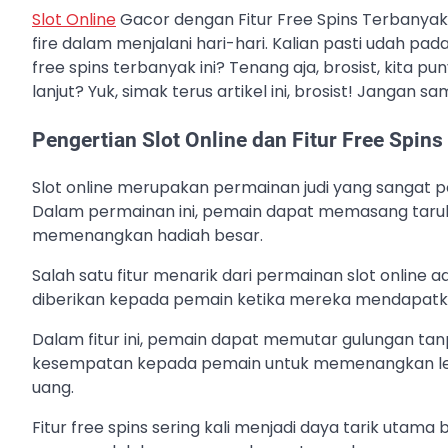
Slot Online
Gacor dengan Fitur Free Spins Terbanyak. 
fire dalam menjalani hari-hari. Kalian pasti udah pad
free spins terbanyak ini? Tenang aja, brosist, kita p
lanjut? Yuk, simak terus artikel ini, brosist! Jangan s
Pengertian Slot Online dan Fitur Free Spins
Slot online merupakan permainan judi yang sangat p
Dalam permainan ini, pemain dapat memasang tar
memenangkan hadiah besar.
Salah satu fitur menarik dari permainan slot online ad
diberikan kepada pemain ketika mereka mendapatkan
Dalam fitur ini, pemain dapat memutar gulungan t
kesempatan kepada pemain untuk memenangkan leb
uang.
Fitur free spins sering kali menjadi daya tarik uta