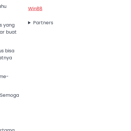
ahu
Win88
Partners
ns yang
sar buat
us bisa
ratnya
ame-
n. Semoga
ertama,