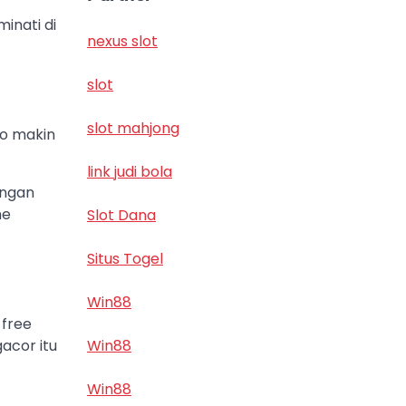
inati di
nexus slot
slot
slot mahjong
lo makin
link judi bola
engan
ne
Slot Dana
Situs Togel
Win88
 free
gacor itu
Win88
Win88