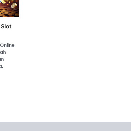
 Slot
 Online
lah
an
a,