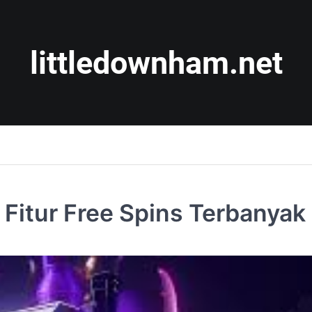
littledownham.net
 Fitur Free Spins Terbanyak