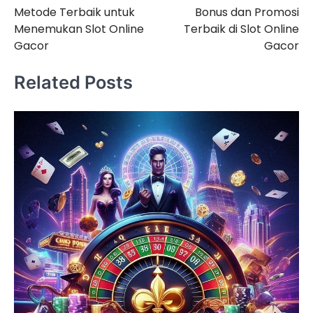
Metode Terbaik untuk
Bonus dan Promosi
pos
Menemukan Slot Online
Terbaik di Slot Online
Gacor
Gacor
Related Posts