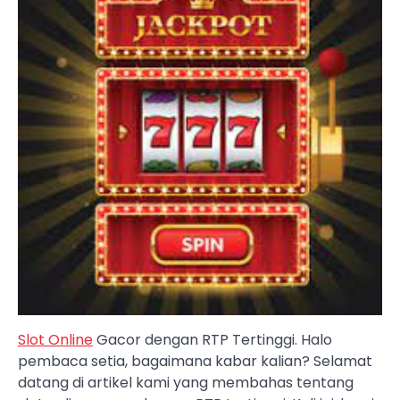
Slot Online
Gacor dengan RTP Tertinggi. Halo
pembaca setia, bagaimana kabar kalian? Selamat
datang di artikel kami yang membahas tentang