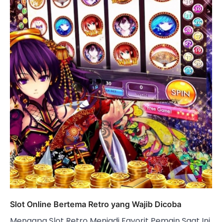
Slot Online Bertema Retro yang Wajib Dicoba
Mengapa Slot Retro Menjadi Favorit Pemain Saat Ini