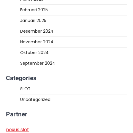
Februari 2025
Januari 2025
Desember 2024
November 2024
Oktober 2024
September 2024
Categories
SLOT
Uncategorized
Partner
nexus slot