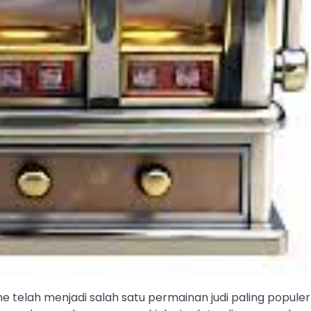
e telah menjadi salah satu permainan judi paling populer 