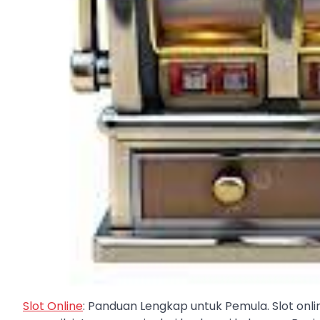
Slot Online
: Panduan Lengkap untuk Pemula. Slot onlin