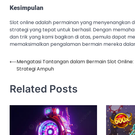
Kesimpulan
Slot online adalah permainan yang menyenangkan
strategi yang tepat untuk berhasil. Dengan memaha
dan trik yang kami bagikan di atas, pemula dapat
memaksimalkan pengalaman bermain mereka dalam d
⟵
Mengatasi Tantangan dalam Bermain Slot Online:
Navigasi
Strategi Ampuh
pos
Related Posts