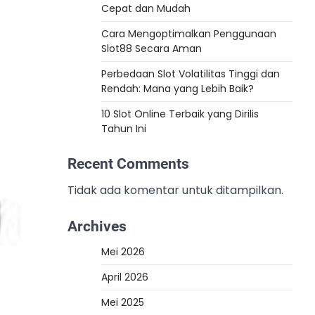
Cepat dan Mudah
Cara Mengoptimalkan Penggunaan
Slot88 Secara Aman
Perbedaan Slot Volatilitas Tinggi dan
Rendah: Mana yang Lebih Baik?
10 Slot Online Terbaik yang Dirilis
Tahun Ini
Recent Comments
Tidak ada komentar untuk ditampilkan.
Archives
Mei 2026
April 2026
Mei 2025