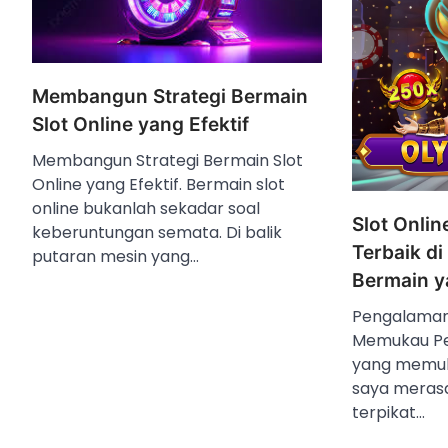
Membangun Strategi Bermain
Slot Online yang Efektif
Membangun Strategi Bermain Slot
Online yang Efektif. Bermain slot
online bukanlah sekadar soal
Slot Onlin
keberuntungan semata. Di balik
Terbaik d
putaran mesin yang…
Bermain 
Pengalaman
Memukau Pe
yang memuk
saya merasa
terpikat…