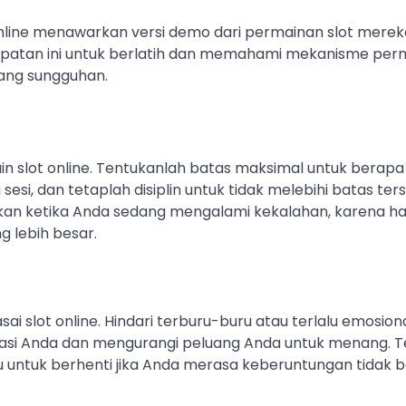
nline menawarkan versi demo dari permainan slot merek
mpatan ini untuk berlatih dan memahami mekanisme per
ang sungguhan.
 slot online. Tentukanlah batas maksimal untuk berap
si, dan tetaplah disiplin untuk tidak melebihi batas ter
an ketika Anda sedang mengalami kekalahan, karena hal 
 lebih besar.
i slot online. Hindari terburu-buru atau terlalu emosion
rasi Anda dan mengurangi peluang Anda untuk menang. T
 untuk berhenti jika Anda merasa keberuntungan tidak 