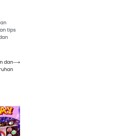
dan
an tips
 dan
n dan
⟶
ruhan