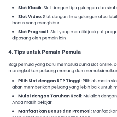
Slot Klasik:
Slot dengan tiga gulungan dan simbo
Slot Video:
Slot dengan lima gulungan atau lebih
bonus yang menghibur.
Slot Progresif:
Slot yang memiliki jackpot prog
dipasang oleh pemain lain.
4. Tips untuk Pemain Pemula
Bagi pemula yang baru memasuki dunia slot online,
meningkatkan peluang menang dan memaksimalkan
Pilih Slot dengan RTP Tinggi:
Pilihlah mesin sl
akan memberikan peluang yang lebih baik untuk 
Mulai dengan Taruhan Kecil:
Mulailah dengan
Anda masih belajar.
Manfaatkan Bonus dan Promosi:
Manfaatkanl