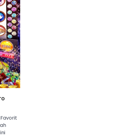
ro
Favorit
lah
ini