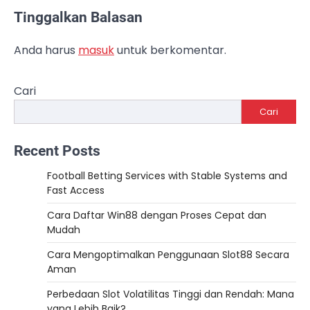
Tinggalkan Balasan
Anda harus
masuk
untuk berkomentar.
Cari
Cari
Recent Posts
Football Betting Services with Stable Systems and
Fast Access
Cara Daftar Win88 dengan Proses Cepat dan
Mudah
Cara Mengoptimalkan Penggunaan Slot88 Secara
Aman
Perbedaan Slot Volatilitas Tinggi dan Rendah: Mana
yang Lebih Baik?