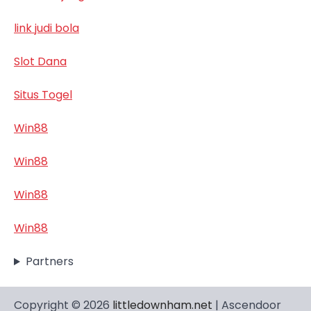
link judi bola
Slot Dana
Situs Togel
Win88
Win88
Win88
Win88
Partners
Copyright © 2026
littledownham.net
| Ascendoor