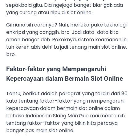
sepakbola gitu. Dia ngejaga banget biar gak ada
yang curang atau nipu di slot online.
Gimana sih caranya? Nah, mereka pake teknologi
enkripsi yang canggih, bro. Jadi data-data kita
aman banget deh. Pokoknya, sistem keamanan ini
tuh keren abis deh! Lu jadi tenang main slot online,
bro.
Faktor-faktor yang Mempengaruhi
Kepercayaan dalam Bermain Slot Online
Tentu, berikut adalah paragraf yang terdiri dari 80
kata tentang faktor-faktor yang mempengaruhi
kepercayaan dalam bermain slot online dalam
bahasa Indonesian Slang Man:Gue mau cerita nih
tentang faktor-faktor yang bikin kita percaya
banget pas main slot online.