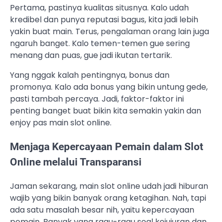
Pertama, pastinya kualitas situsnya. Kalo udah
kredibel dan punya reputasi bagus, kita jadi lebih
yakin buat main. Terus, pengalaman orang lain juga
ngaruh banget. Kalo temen-temen gue sering
menang dan puas, gue jadi ikutan tertarik.
Yang nggak kalah pentingnya, bonus dan
promonya. Kalo ada bonus yang bikin untung gede,
pasti tambah percaya. Jadi, faktor-faktor ini
penting banget buat bikin kita semakin yakin dan
enjoy pas main slot online.
Menjaga Kepercayaan Pemain dalam Slot
Online melalui Transparansi
Jaman sekarang, main slot online udah jadi hiburan
wajib yang bikin banyak orang ketagihan. Nah, tapi
ada satu masalah besar nih, yaitu kepercayaan
pemain. Banyak yang ragu-ragu soal kejujuran dan