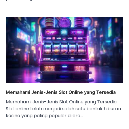
Memahami Jenis-Jenis Slot Online yang Tersedia
Memahami Jenis-Jenis Slot Online yang Tersedia.
Slot online telah menjadi salah satu bentuk hiburan
kasino yang paling populer di era…