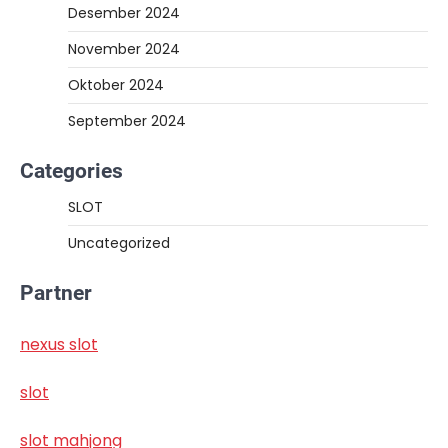
Desember 2024
November 2024
Oktober 2024
September 2024
Categories
SLOT
Uncategorized
Partner
nexus slot
slot
slot mahjong