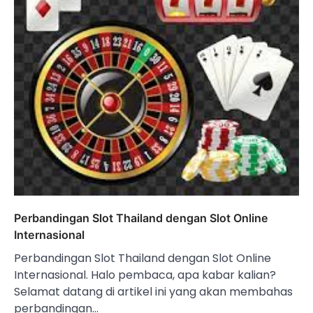
Perbandingan Slot Thailand dengan Slot Online
Internasional
Perbandingan Slot Thailand dengan Slot Online
Internasional. Halo pembaca, apa kabar kalian?
Selamat datang di artikel ini yang akan membahas
perbandingan…