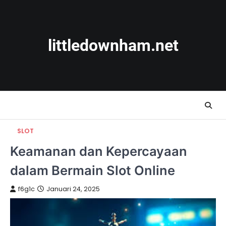
Skip
to
content
littledownham.net
SLOT
Keamanan dan Kepercayaan
dalam Bermain Slot Online
f6g1c
Januari 24, 2025