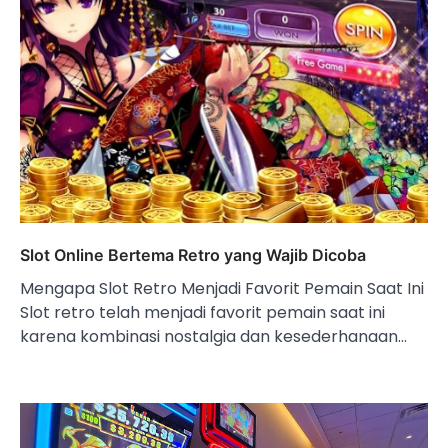
Slot Online Bertema Retro yang Wajib Dicoba
Mengapa Slot Retro Menjadi Favorit Pemain Saat Ini
Slot retro telah menjadi favorit pemain saat ini
karena kombinasi nostalgia dan kesederhanaan…