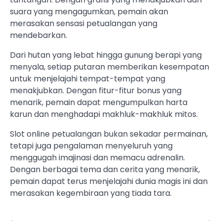
suara yang mengagumkan, pemain akan
merasakan sensasi petualangan yang
mendebarkan.
Dari hutan yang lebat hingga gunung berapi yang
menyala, setiap putaran memberikan kesempatan
untuk menjelajahi tempat-tempat yang
menakjubkan. Dengan fitur-fitur bonus yang
menarik, pemain dapat mengumpulkan harta
karun dan menghadapi makhluk-makhluk mitos.
Slot online petualangan bukan sekadar permainan,
tetapi juga pengalaman menyeluruh yang
menggugah imajinasi dan memacu adrenalin.
Dengan berbagai tema dan cerita yang menarik,
pemain dapat terus menjelajahi dunia magis ini dan
merasakan kegembiraan yang tiada tara.