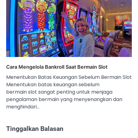
Cara Mengelola Bankroll Saat Bermain Slot
Menentukan Batas Keuangan Sebelum Bermain Slot
Menentukan batas keuangan sebelum
bermain slot sangat penting untuk menjaga
pengalaman bermain yang menyenangkan dan
menghindari…
Tinggalkan Balasan