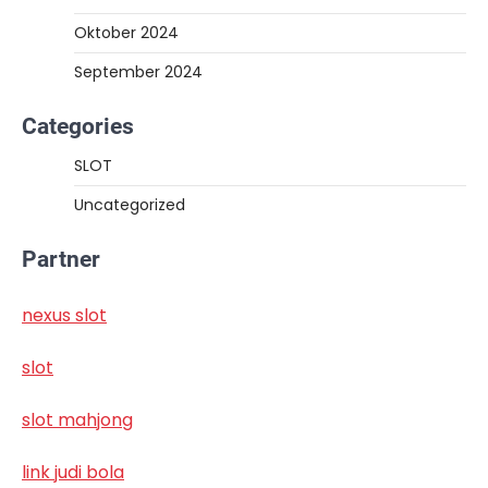
Oktober 2024
September 2024
Categories
SLOT
Uncategorized
Partner
nexus slot
slot
slot mahjong
link judi bola