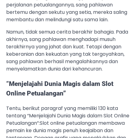
perjalanan petualangannya, sang pahlawan
bertemu dengan sekutu yang setia, mereka saling
membantu dan melindungi satu sama lain.
Namun, tidak semua cerita berakhir bahagia. Pada
akhirnya, sang pahlawan menghadapi musuh
terakhirnya yang jahat dan kuat. Tetapi dengan
keberanian dan kekuatan yang tak tergoyahkan,
sang pahlawan berhasil mengalahkannya dan
menyelamatkan dunia dari kehancuran.
“Menjelajahi Dunia Magis dalam Slot
Online Petualangan”
Tentu, berikut paragraf yang memiliki 130 kata
tentang “Menjelajahi Dunia Magis dalam Slot Online
Petualangan”:Slot online petualangan membawa
pemain ke dunia magis penuh keajaiban dan
tantangan. Dengan grafis yang menakjubkan dan