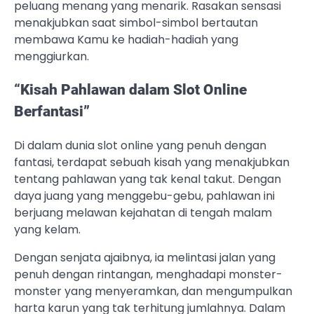
peluang menang yang menarik. Rasakan sensasi
menakjubkan saat simbol-simbol bertautan
membawa Kamu ke hadiah-hadiah yang
menggiurkan.
“Kisah Pahlawan dalam Slot Online
Berfantasi”
Di dalam dunia slot online yang penuh dengan
fantasi, terdapat sebuah kisah yang menakjubkan
tentang pahlawan yang tak kenal takut. Dengan
daya juang yang menggebu-gebu, pahlawan ini
berjuang melawan kejahatan di tengah malam
yang kelam.
Dengan senjata ajaibnya, ia melintasi jalan yang
penuh dengan rintangan, menghadapi monster-
monster yang menyeramkan, dan mengumpulkan
harta karun yang tak terhitung jumlahnya. Dalam