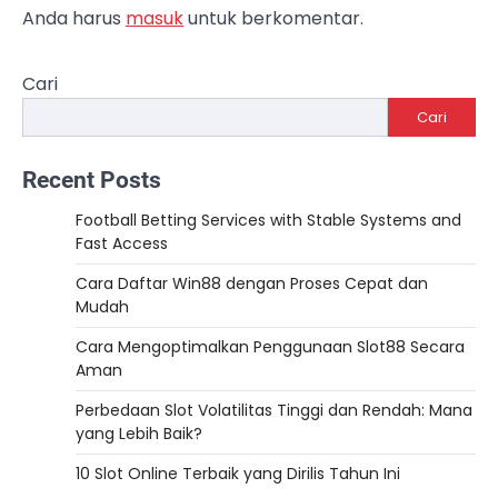
Anda harus
masuk
untuk berkomentar.
Cari
Cari
Recent Posts
Football Betting Services with Stable Systems and
Fast Access
Cara Daftar Win88 dengan Proses Cepat dan
Mudah
Cara Mengoptimalkan Penggunaan Slot88 Secara
Aman
Perbedaan Slot Volatilitas Tinggi dan Rendah: Mana
yang Lebih Baik?
10 Slot Online Terbaik yang Dirilis Tahun Ini