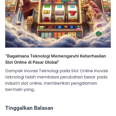
“Bagaimana Teknologi Memengaruhi Keberhasilan
Slot Online di Pasar Global”
Dampak Inovasi Teknologi pada Slot Online Inovasi
teknologi telah membawa perubahan besar pada
industri slot online, memberikan pengalaman
bermain yang…
Tinggalkan Balasan