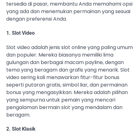
tersedia di pasar, membantu Anda memahami opsi
yang ada dan menemukan permainan yang sesuai
dengan preferensi Anda.
1. Slot Video
Slot video adalah jenis slot online yang paling umum
dan populer. Mereka biasanya memiliki lima
gulungan dan berbagai macam payline, dengan
tema yang beragam dan grafis yang menarik. Slot
video sering kali menawarkan fitur-fitur bonus
seperti putaran gratis, simbol liar, dan permainan
bonus yang mengasyikkan. Mereka adalah pilihan
yang sempurna untuk pemain yang mencari
pengalaman bermain slot yang mendalam dan
beragam.
2. Slot Klasik