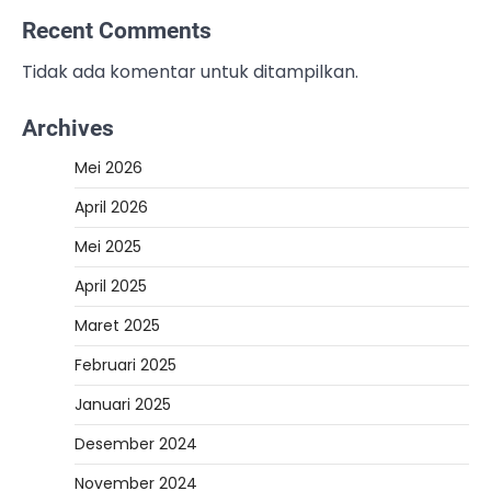
Recent Comments
Tidak ada komentar untuk ditampilkan.
Archives
Mei 2026
April 2026
Mei 2025
April 2025
Maret 2025
Februari 2025
Januari 2025
Desember 2024
November 2024