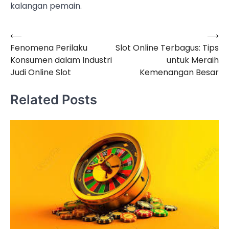
kalangan pemain.
⟵
⟶
Navigasi
Fenomena Perilaku
Slot Online Terbagus: Tips
pos
Konsumen dalam Industri
untuk Meraih
Judi Online Slot
Kemenangan Besar
Related Posts