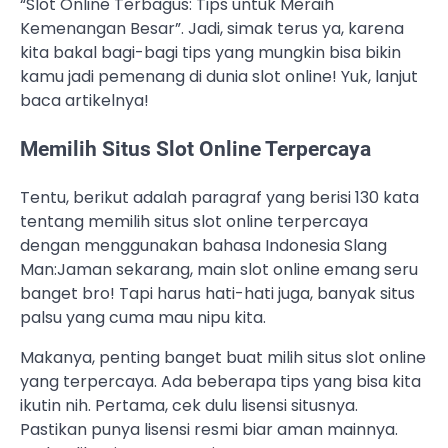
“Slot Online Terbagus: Tips untuk Meraih
Kemenangan Besar”. Jadi, simak terus ya, karena
kita bakal bagi-bagi tips yang mungkin bisa bikin
kamu jadi pemenang di dunia slot online! Yuk, lanjut
baca artikelnya!
Memilih Situs Slot Online Terpercaya
Tentu, berikut adalah paragraf yang berisi 130 kata
tentang memilih situs slot online terpercaya
dengan menggunakan bahasa Indonesia Slang
Man:Jaman sekarang, main slot online emang seru
banget bro! Tapi harus hati-hati juga, banyak situs
palsu yang cuma mau nipu kita.
Makanya, penting banget buat milih situs slot online
yang terpercaya. Ada beberapa tips yang bisa kita
ikutin nih. Pertama, cek dulu lisensi situsnya.
Pastikan punya lisensi resmi biar aman mainnya.