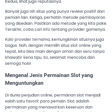
Kedua, lihat juga reputasinya.
Banyak juga nih situs yang punya review positif dari
pemain lain. Ketiga, perhatiin metode pembayaran
yang disediain. Pastikan ada metode yang kita pake.
Terakhir, coba cari info tentang provider gamenya.
Kalo provider ternama, kemungkinan situsnya juga
bagus. Nah, dengan memilih situs slot online yang
tepat, kita bisa main dengan aman dan seru tanpa
khawatir kena tipu. So, selamat mencoba dan
semoga hoki!
Mengenal Jenis Permainan Slot yang
Menguntungkan
Di dunia perjudian online, permainan slot menjadi
salah satu favorit para pemain. Slot adalah
permainan yang menawarkan keseruan dan