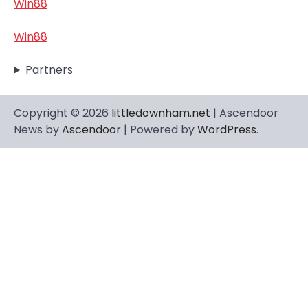
Win88
Win88
Partners
Copyright © 2026
littledownham.net
| Ascendoor
News by
Ascendoor
| Powered by
WordPress
.