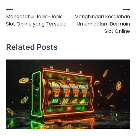
⟵
⟶
Navigasi
Mengetahui Jenis-Jenis
Menghindari Kesalahan
pos
Slot Online yang Tersedia
Umum dalam Bermain
Slot Online
Related Posts