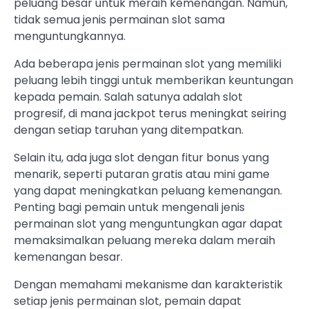
peluang besar untuk meraih kemenangan. Namun,
tidak semua jenis permainan slot sama
menguntungkannya.
Ada beberapa jenis permainan slot yang memiliki
peluang lebih tinggi untuk memberikan keuntungan
kepada pemain. Salah satunya adalah slot
progresif, di mana jackpot terus meningkat seiring
dengan setiap taruhan yang ditempatkan.
Selain itu, ada juga slot dengan fitur bonus yang
menarik, seperti putaran gratis atau mini game
yang dapat meningkatkan peluang kemenangan.
Penting bagi pemain untuk mengenali jenis
permainan slot yang menguntungkan agar dapat
memaksimalkan peluang mereka dalam meraih
kemenangan besar.
Dengan memahami mekanisme dan karakteristik
setiap jenis permainan slot, pemain dapat