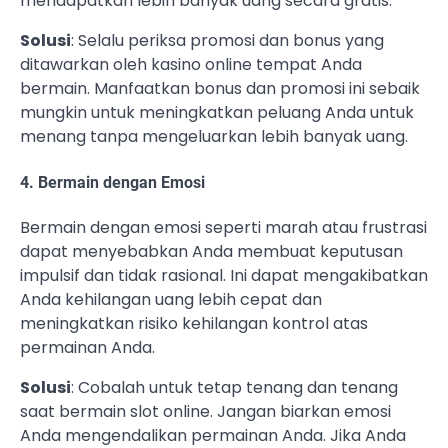
mendapatkan lebih banyak uang secara gratis.
Solusi
: Selalu periksa promosi dan bonus yang
ditawarkan oleh kasino online tempat Anda
bermain. Manfaatkan bonus dan promosi ini sebaik
mungkin untuk meningkatkan peluang Anda untuk
menang tanpa mengeluarkan lebih banyak uang.
4. Bermain dengan Emosi
Bermain dengan emosi seperti marah atau frustrasi
dapat menyebabkan Anda membuat keputusan
impulsif dan tidak rasional. Ini dapat mengakibatkan
Anda kehilangan uang lebih cepat dan
meningkatkan risiko kehilangan kontrol atas
permainan Anda.
Solusi
: Cobalah untuk tetap tenang dan tenang
saat bermain slot online. Jangan biarkan emosi
Anda mengendalikan permainan Anda. Jika Anda