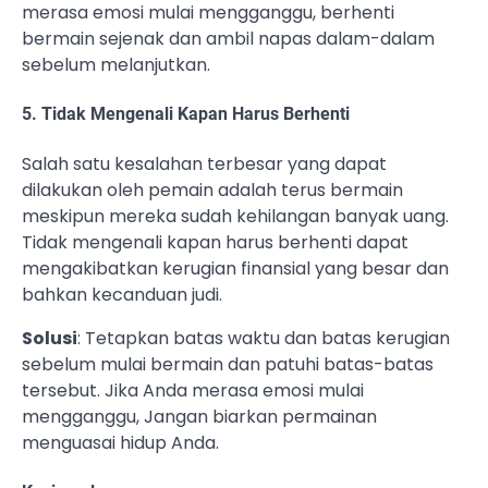
merasa emosi mulai mengganggu, berhenti
bermain sejenak dan ambil napas dalam-dalam
sebelum melanjutkan.
5. Tidak Mengenali Kapan Harus Berhenti
Salah satu kesalahan terbesar yang dapat
dilakukan oleh pemain adalah terus bermain
meskipun mereka sudah kehilangan banyak uang.
Tidak mengenali kapan harus berhenti dapat
mengakibatkan kerugian finansial yang besar dan
bahkan kecanduan judi.
Solusi
: Tetapkan batas waktu dan batas kerugian
sebelum mulai bermain dan patuhi batas-batas
tersebut. Jika Anda merasa emosi mulai
mengganggu, Jangan biarkan permainan
menguasai hidup Anda.