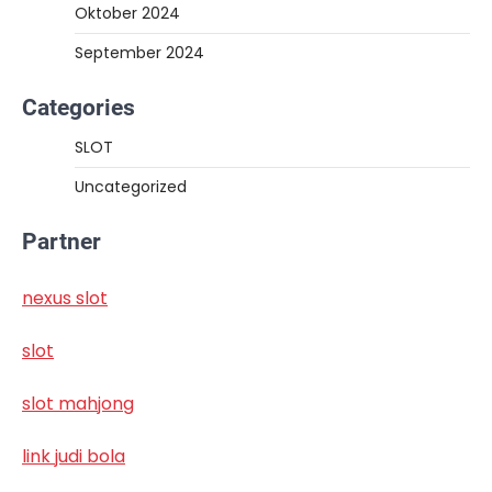
Oktober 2024
September 2024
Categories
SLOT
Uncategorized
Partner
nexus slot
slot
slot mahjong
link judi bola