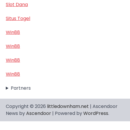
Slot Dana
Situs Togel
Win88
Win88
Win88
Win88
Partners
Copyright © 2026
littledownham.net
| Ascendoor
News by
Ascendoor
| Powered by
WordPress
.